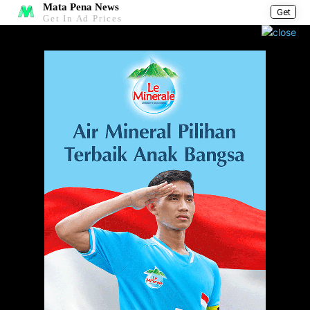
Mata Pena News
Get
Get In Ad Prices