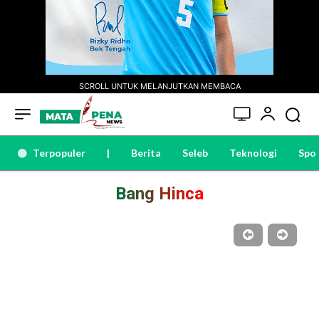
SCROLL UNTUK MELANJUTKAN MEMBACA
Terpopuler
|
Berita
Seleb
Teknologi
Spo
Bang Hinca