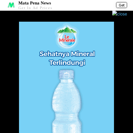
Mata Pena News
Get
Get In Ad Prices