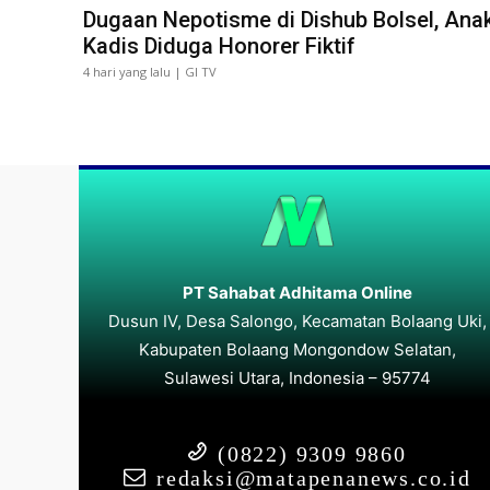
Dugaan Nepotisme di Dishub Bolsel, Ana
Kadis Diduga Honorer Fiktif
4 hari yang lalu | GI TV
PT Sahabat Adhitama Online
Dusun IV, Desa Salongo, Kecamatan Bolaang Uki,
Kabupaten Bolaang Mongondow Selatan,
Sulawesi Utara, Indonesia – 95774
(0822) 9309 9860
redaksi@matapenanews.co.id