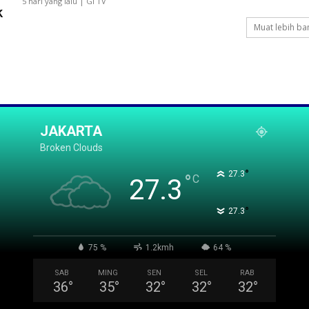
5 hari yang lalu | GI TV
k
Muat lebih ba
JAKARTA
Broken Clouds
°
27.3
°
C
27.3
°
27.3
75 %
1.2kmh
64 %
SAB
MING
SEN
SEL
RAB
36
°
35
°
32
°
32
°
32
°