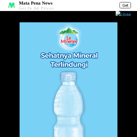
Mata Pena News
Get
Get In Ad Prices