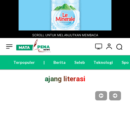
SCROLL UNTUK MELANJUTKAN MEMBACA
Terpopuler
|
Berita
Seleb
Teknologi
Spo
ajang literasi