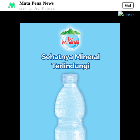
Mata Pena News
Get
Get In Ad Prices