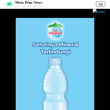
Mata Pena News
Get
Get In Ad Prices