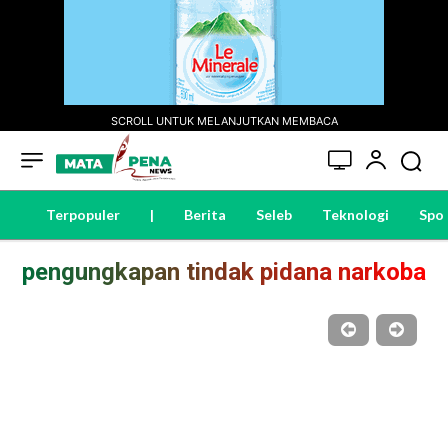
SCROLL UNTUK MELANJUTKAN MEMBACA
Terpopuler
|
Berita
Seleb
Teknologi
Spo
pengungkapan tindak pidana narkoba