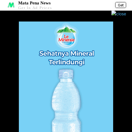
Mata Pena News
Get
Get In Ad Prices