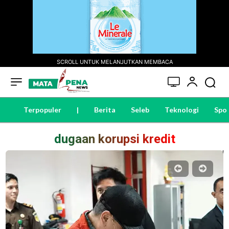
SCROLL UNTUK MELANJUTKAN MEMBACA
Terpopuler
|
Berita
Seleb
Teknologi
Spo
dugaan korupsi kredit