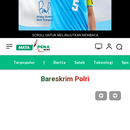
SCROLL UNTUK MELANJUTKAN MEMBACA
Terpopuler
|
Berita
Seleb
Teknologi
Spo
Bareskrim Polri