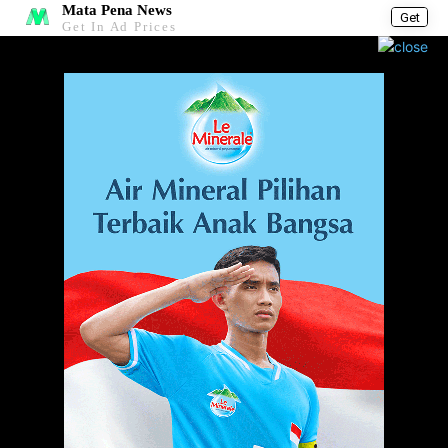
Mata Pena News
Get
Get In Ad Prices