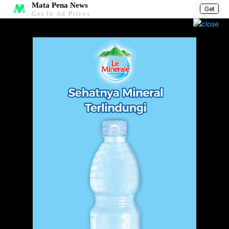
Mata Pena News
Get
Get In Ad Prices