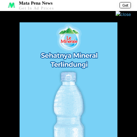
Mata Pena News
Get
Get In Ad Prices