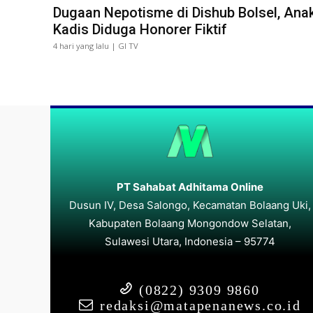
Dugaan Nepotisme di Dishub Bolsel, Ana
Kadis Diduga Honorer Fiktif
4 hari yang lalu | GI TV
PT Sahabat Adhitama Online
Dusun IV, Desa Salongo, Kecamatan Bolaang Uki,
Kabupaten Bolaang Mongondow Selatan,
Sulawesi Utara, Indonesia – 95774
(0822) 9309 9860
redaksi@matapenanews.co.id