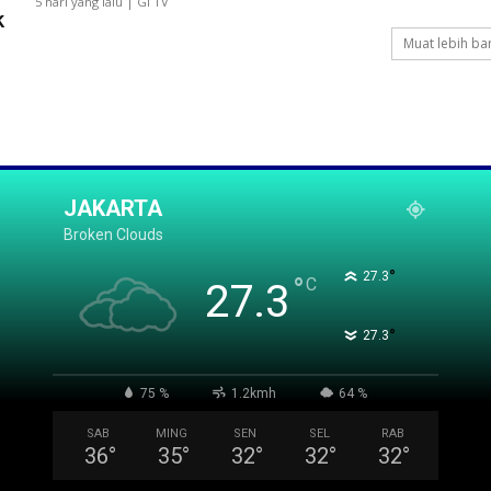
5 hari yang lalu | GI TV
k
Muat lebih ba
JAKARTA
Broken Clouds
°
27.3
°
C
27.3
°
27.3
75 %
1.2kmh
64 %
SAB
MING
SEN
SEL
RAB
36
°
35
°
32
°
32
°
32
°