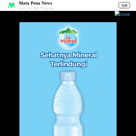
Mata Pena News
Get
Get In Ad Prices