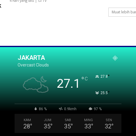
4 hari yang lalu | GI TV
k
Muat lebih ba
JAKARTA
Overcast Clouds
°
27.8
°
C
27.1
°
25.5
86 %
0.9kmh
97 %
KAM
JUM
SAB
MING
SEN
28
°
35
°
35
°
33
°
32
°