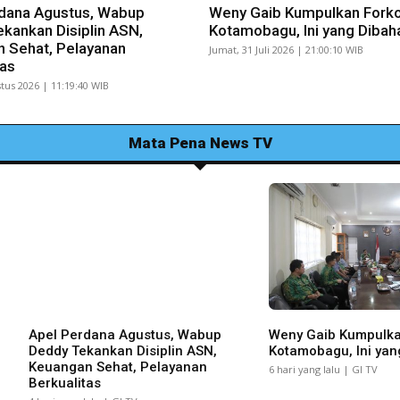
dana Agustus, Wabup
Weny Gaib Kumpulkan Fork
kankan Disiplin ASN,
Kotamobagu, Ini yang Dibah
 Sehat, Pelayanan
Jumat, 31 Juli 2026 | 21:00:10 WIB
tas
tus 2026 | 11:19:40 WIB
Mata Pena News TV
Apel Perdana Agustus, Wabup
Weny Gaib Kumpulk
Deddy Tekankan Disiplin ASN,
Kotamobagu, Ini yan
Keuangan Sehat, Pelayanan
6 hari yang lalu | GI TV
Berkualitas