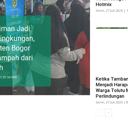
Hotmix
Senin, 27 Juli 2026 | 
iman Jadi
Lingkungan,
ten Bogor
Sampah dari
h
11:29:54 WIB
Ketika Tamban
Menjadi Harap
Warga Tolutu 
Perlindungan
Senin, 27 Juli 2026 | 