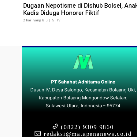
Dugaan Nepotisme di Dishub Bolsel, Ana
Kadis Diduga Honorer Fiktif
2 hari yang lalu | GI TV
PT Sahabat Adhitama Online
Dusun IV, Desa Salongo, Kecamatan Bolaang Uki,
Kabupaten Bolaang Mongondow Selatan,
Sulawesi Utara, Indonesia – 95774
(0822) 9309 9860
redaksi@matapenanews.co.id