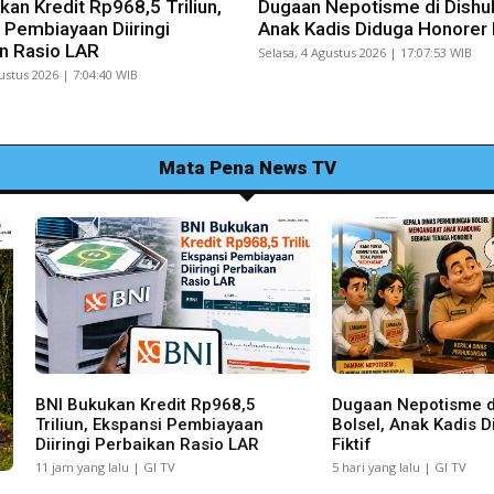
kan Kredit Rp968,5 Triliun,
Dugaan Nepotisme di Dishub
 Pembiayaan Diiringi
Anak Kadis Diduga Honorer F
n Rasio LAR
Selasa, 4 Agustus 2026 | 17:07:53 WIB
ustus 2026 | 7:04:40 WIB
Mata Pena News TV
BNI Bukukan Kredit Rp968,5
Dugaan Nepotisme d
Triliun, Ekspansi Pembiayaan
Bolsel, Anak Kadis 
Diiringi Perbaikan Rasio LAR
Fiktif
11 jam yang lalu | GI TV
5 hari yang lalu | GI TV