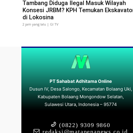
Tambang Diduga Ilegal Masuk Wilayah
Konsesi JRBM? KPH Temukan Ekskavato
di Lokosina
2 jam yang lalu | GI TV
PT Sahabat Adhitama Online
Dusun IV, Desa Salongo, Kecamatan Bolaang Uki,
Kabupaten Bolaang Mongondow Selatan,
Sulawesi Utara, Indonesia – 95774
(0822) 9309 9860
redaksi@matapenanews.co.id