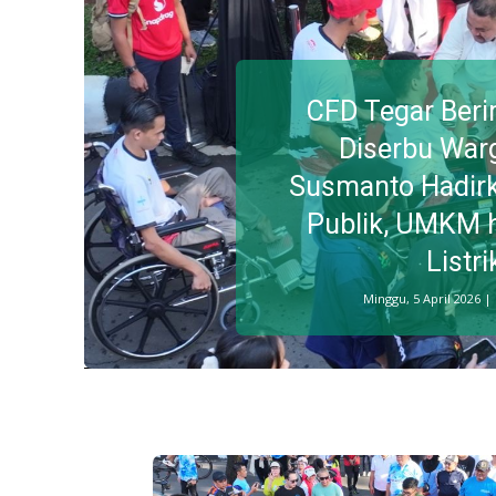
CFD Tegar Ber
Diserbu War
Susmanto Hadir
Publik, UMKM 
Listri
Minggu, 5 April 2026 |