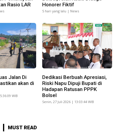
ikan Rasio LAR
Honorer Fiktif
ews
5 hari yang lalu | News
as Jalan Di
Dedikasi Berbuah Apresiasi,
stikan akan di
Riski Napu Dipuji Bupati di
Hadapan Ratusan PPPK
Bolsel
15:36:09 WIB
Senin, 27 Juli 2026 | 13:03:44 WIB
MUST READ