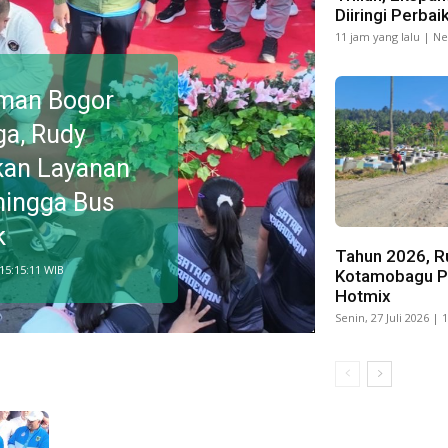
Diiringi Perba
11 jam yang lalu | N
iman Bogor
ga, Rudy
kan Layanan
hingga Bus
k
Tahun 2026, Ru
 15:15:11 WIB
Kotamobagu Pa
Hotmix
Senin, 27 Juli 2026 | 