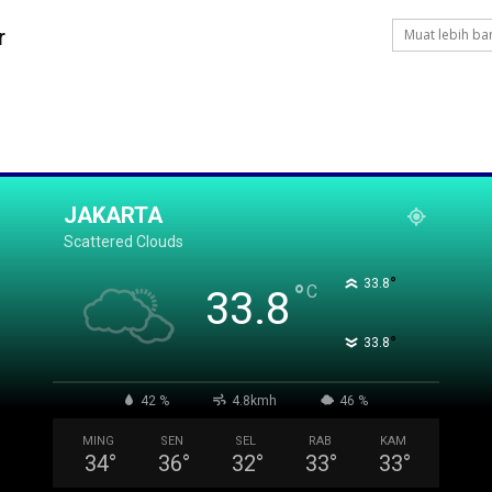
r
Muat lebih ba
JAKARTA
Scattered Clouds
°
33.8
°
C
33.8
°
33.8
42 %
4.8kmh
46 %
MING
SEN
SEL
RAB
KAM
34
°
36
°
32
°
33
°
33
°